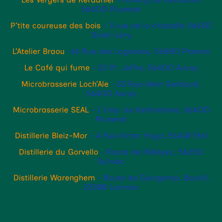
564OO Pluneret
P’tite coureuse des bois
–
3 rue de la citadelle 5643O
Saint-Léry
L’Atelier Braou
-14 Rue des Logodens, 5688O Ploeren
Le Café qui fume
– 22 Pl. Joffre, 564OO Auray
Microbrasserie Loch’Ale
– 33 Rue Alain Gerbault,
564OO Auray
Microbrasserie SEAL
– 1 Imp. de Kerfontaine, 564OO
Pluneret
Distillerie Bleiz-Mor
– 4 Rue Victor Hugo, 56410 Étel
Distillerie du Gorvello
– Route de Pébéyec, 5625O
Sulniac
Distillerie Warenghem
– Route de Guingamp, Boutill,
22300 Lannion