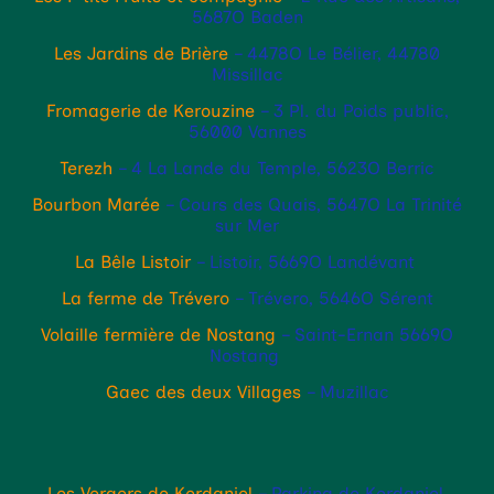
5687O Baden
Les Jardins de Brière
– 4478O Le Bélier, 44780
Missillac
Fromagerie de Kerouzine
– 3 Pl. du Poids public,
56000 Vannes
Terezh
– 4 La Lande du Temple, 5623O Berric
Bourbon Marée
– Cours des Quais, 5647O La Trinité
sur Mer
La Bêle Listoir
– Listoir, 5669O Landévant
La ferme de Trévero
– Trévero, 5646O Sérent
Volaille fermière de Nostang
– Saint-Ernan 5669O
Nostang
Gaec des deux Villages
– Muzillac
Les Vergers de Kerdaniel
– Parking de Kerdaniel,