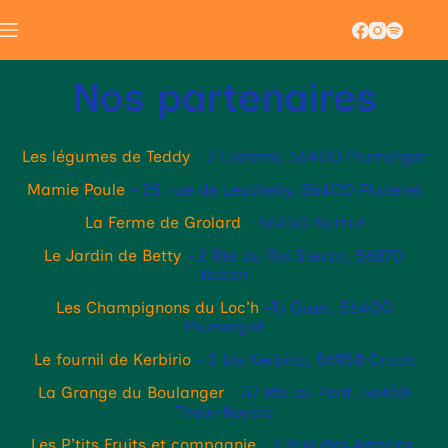
Nos partenaires
Les légumes de Teddy
– 2 Luzerne, 564OO Plumergat
Mamie Poule
– 25, rue de Lescheby, 564OO Pluneret
La Ferme de Grolard
– 5645O Surzur
Le Jardin de Betty
– 2 Rte du Roi Stevan, 5687O
Baden
Les Champignons du Loc’h
-Ty Guen, 564OO
Plumergat
Le fournil de Kerbirio
– 2 bis Kerbirio, 56950 Crach
La Grange du Boulanger
– 57 Rte du Pont, 56450
Theix-Noyalo
Les P’tits Fruits et compagnie
– 2 Rue des Artisans,